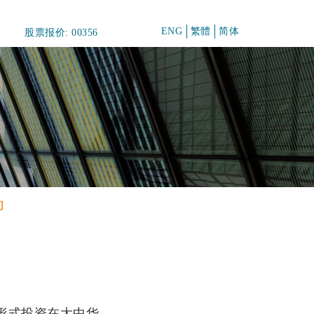
ENG
繁體
简体
股票报价: 00356
们
形式投资在大中华